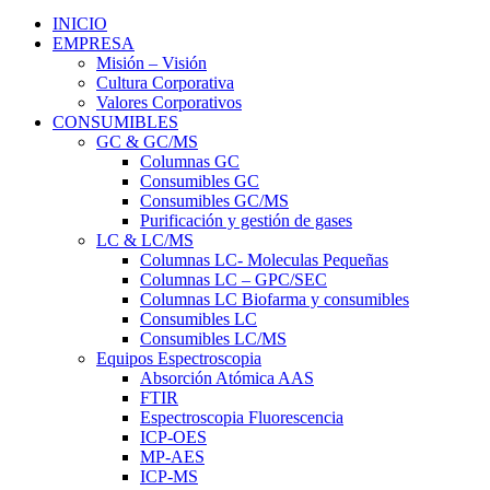
INICIO
EMPRESA
Misión – Visión
Cultura Corporativa
Valores Corporativos
CONSUMIBLES
GC & GC/MS
Columnas GC
Consumibles GC
Consumibles GC/MS
Purificación y gestión de gases
LC & LC/MS
Columnas LC- Moleculas Pequeñas
Columnas LC – GPC/SEC
Columnas LC Biofarma y consumibles
Consumibles LC
Consumibles LC/MS
Equipos Espectroscopia
Absorción Atómica AAS
FTIR
Espectroscopia Fluorescencia
ICP-OES
MP-AES
ICP-MS