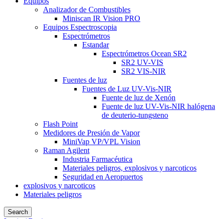
Equipos
Analizador de Combustibles
Miniscan IR Vision PRO
Equipos Espectroscopia
Espectrómetros
Estandar
Espectrómetros Ocean SR2
SR2 UV-VIS
SR2 VIS-NIR
Fuentes de luz
Fuentes de Luz UV-Vis-NIR
Fuente de luz de Xenón
Fuente de luz UV-Vis-NIR halógena
de deuterio-tungsteno
Flash Point
Medidores de Presión de Vapor
MiniVap VP/VPL Vision
Raman Agilent
Industria Farmacéutica
Materiales peligros, explosivos y narcoticos
Seguridad en Aeropuertos
explosivos y narcoticos
Materiales peligros
Search