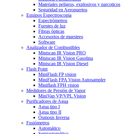
Materiales peligros, explosivos y narcoticos
Seguridad en Aeropuertos
Equipos Espectroscopia
Espectrómetros
Fuentes de luz
Fibras ópticas
Accesorios de muestreo
Software
Analizador de Combustibles
Miniscan IR Vision PRO
Miniscan IR Vision Gasolina
Miniscan IR Vision Diesel
Flash Point
MiniFlash FP vision
MiniFlash FPA Vision Autosampler
Miniflash FPH vision
Medidores de Presión de Vapor
MiniVap VP/VPL Vision
Purificadores de Agua
Agua tipo I
Agua tipo II
Ósmosis Inversa
Fusiómetros
Automático
Semiautomático