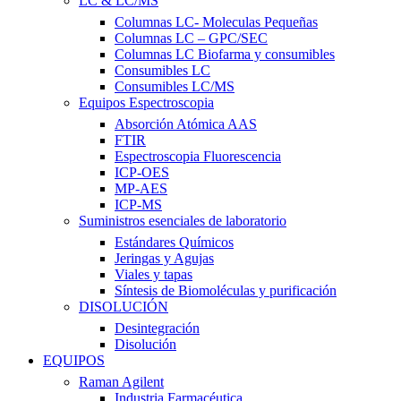
LC & LC/MS
Columnas LC- Moleculas Pequeñas
Columnas LC – GPC/SEC
Columnas LC Biofarma y consumibles
Consumibles LC
Consumibles LC/MS
Equipos Espectroscopia
Absorción Atómica AAS
FTIR
Espectroscopia Fluorescencia
ICP-OES
MP-AES
ICP-MS
Suministros esenciales de laboratorio
Estándares Químicos
Jeringas y Agujas
Viales y tapas
Síntesis de Biomoléculas y purificación
DISOLUCIÓN
Desintegración
Disolución
EQUIPOS
Raman Agilent
Industria Farmacéutica