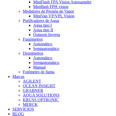
MiniFlash FPA Vision Autosampler
Miniflash FPH vision
Medidores de Presión de Vapor
MiniVap VP/VPL Vision
Purificadores de Agua
Agua tipo I
Agua tipo II
Ósmosis Inversa
Fusiómetros
Automático
Semiautomático
Densímetros
Automático
Semiautomático
Manual
Fotómetro de llama
Marcas
AGILENT
OCEAN INSIGHT
GRABNER
AQUA SOLUTIONS
KRUSS OPTRONIC
MERCK
SERVICIOS
BLOG