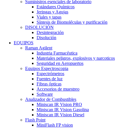
Suministros esenciales de laboratorio
Estándares Químicos
Jeringas y Agujas
Viales y tapas
Síntesis de Biomoléculas y purificación
DISOLUCIÓN
Desintegración
Disolución
EQUIPOS
Raman Agilent
Industria Farmacéutica
Materiales peligros, explosivos y narcoticos
Seguridad en Aeropuertos
Equipos Espectroscopia
Espectrómetros
Fuentes de luz
Fibras ópticas
Accesorios de muestreo
Software
Analizador de Combustibles
Miniscan IR Vision PRO
Miniscan IR Vision Gasolina
Miniscan IR Vision Diesel
Flash Point
MiniFlash FP vision