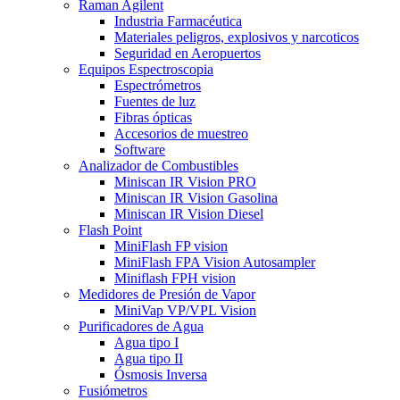
Raman Agilent
Industria Farmacéutica
Materiales peligros, explosivos y narcoticos
Seguridad en Aeropuertos
Equipos Espectroscopia
Espectrómetros
Fuentes de luz
Fibras ópticas
Accesorios de muestreo
Software
Analizador de Combustibles
Miniscan IR Vision PRO
Miniscan IR Vision Gasolina
Miniscan IR Vision Diesel
Flash Point
MiniFlash FP vision
MiniFlash FPA Vision Autosampler
Miniflash FPH vision
Medidores de Presión de Vapor
MiniVap VP/VPL Vision
Purificadores de Agua
Agua tipo I
Agua tipo II
Ósmosis Inversa
Fusiómetros