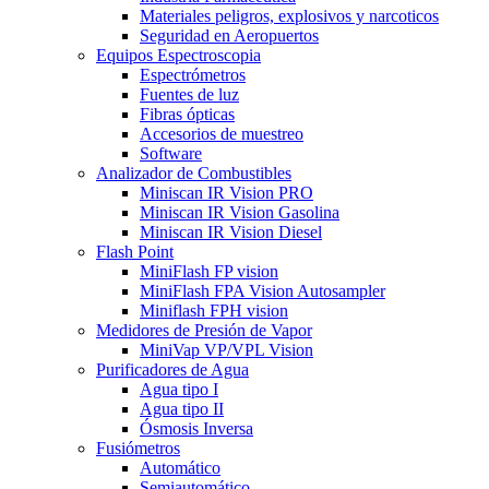
Materiales peligros, explosivos y narcoticos
Seguridad en Aeropuertos
Equipos Espectroscopia
Espectrómetros
Fuentes de luz
Fibras ópticas
Accesorios de muestreo
Software
Analizador de Combustibles
Miniscan IR Vision PRO
Miniscan IR Vision Gasolina
Miniscan IR Vision Diesel
Flash Point
MiniFlash FP vision
MiniFlash FPA Vision Autosampler
Miniflash FPH vision
Medidores de Presión de Vapor
MiniVap VP/VPL Vision
Purificadores de Agua
Agua tipo I
Agua tipo II
Ósmosis Inversa
Fusiómetros
Automático
Semiautomático