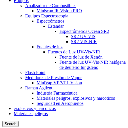
Equipos
Analizador de Combustibles
Miniscan IR Vision PRO
Equipos Espectroscopia
Espectrómetros
Estandar
Espectrómetros Ocean SR2
SR2 UV-VIS
SR2 VIS-NIR
Fuentes de luz
Fuentes de Luz UV-Vis-NIR
Fuente de luz de Xenón
Fuente de luz UV-Vis-NIR halógena
de deuterio-tungsteno
Flash Point
Medidores de Presión de Vapor
MiniVap VP/VPL Vision
Raman Agilent
Industria Farmacéutica
Materiales peligros, explosivos y narcoticos
Seguridad en Aeropuertos
explosivos y narcoticos
Materiales peligros
Search