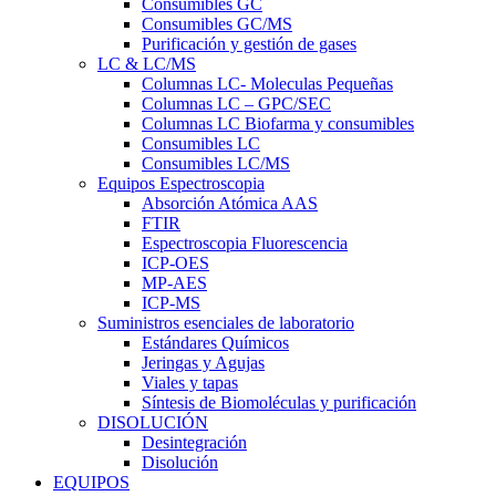
Consumibles GC
Consumibles GC/MS
Purificación y gestión de gases
LC & LC/MS
Columnas LC- Moleculas Pequeñas
Columnas LC – GPC/SEC
Columnas LC Biofarma y consumibles
Consumibles LC
Consumibles LC/MS
Equipos Espectroscopia
Absorción Atómica AAS
FTIR
Espectroscopia Fluorescencia
ICP-OES
MP-AES
ICP-MS
Suministros esenciales de laboratorio
Estándares Químicos
Jeringas y Agujas
Viales y tapas
Síntesis de Biomoléculas y purificación
DISOLUCIÓN
Desintegración
Disolución
EQUIPOS