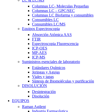
LC & LC/MS
Columnas LC- Moleculas Pequeñas
Columnas LC – GPC/SEC
Columnas LC Biofarma y consumibles
Consumibles LC
Consumibles LC/MS
Equipos Espectroscopia
Absorción Atómica AAS
FTIR
Espectroscopia Fluorescencia
ICP-OES
MP-AES
ICP-MS
Suministros esenciales de laboratorio
Estándares Químicos
Jeringas y Agujas
Viales y tapas
Síntesis de Biomoléculas y purificación
DISOLUCIÓN
Desintegración
Disolución
EQUIPOS
Raman Agilent
Industria Farmacéutica