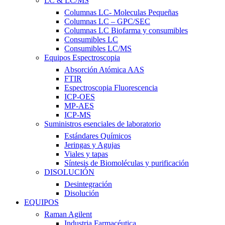
LC & LC/MS
Columnas LC- Moleculas Pequeñas
Columnas LC – GPC/SEC
Columnas LC Biofarma y consumibles
Consumibles LC
Consumibles LC/MS
Equipos Espectroscopia
Absorción Atómica AAS
FTIR
Espectroscopia Fluorescencia
ICP-OES
MP-AES
ICP-MS
Suministros esenciales de laboratorio
Estándares Químicos
Jeringas y Agujas
Viales y tapas
Síntesis de Biomoléculas y purificación
DISOLUCIÓN
Desintegración
Disolución
EQUIPOS
Raman Agilent
Industria Farmacéutica