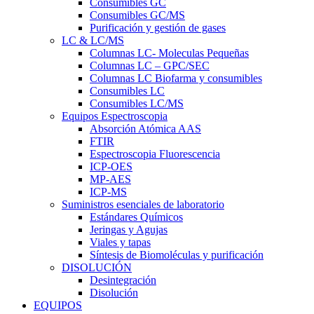
Consumibles GC
Consumibles GC/MS
Purificación y gestión de gases
LC & LC/MS
Columnas LC- Moleculas Pequeñas
Columnas LC – GPC/SEC
Columnas LC Biofarma y consumibles
Consumibles LC
Consumibles LC/MS
Equipos Espectroscopia
Absorción Atómica AAS
FTIR
Espectroscopia Fluorescencia
ICP-OES
MP-AES
ICP-MS
Suministros esenciales de laboratorio
Estándares Químicos
Jeringas y Agujas
Viales y tapas
Síntesis de Biomoléculas y purificación
DISOLUCIÓN
Desintegración
Disolución
EQUIPOS