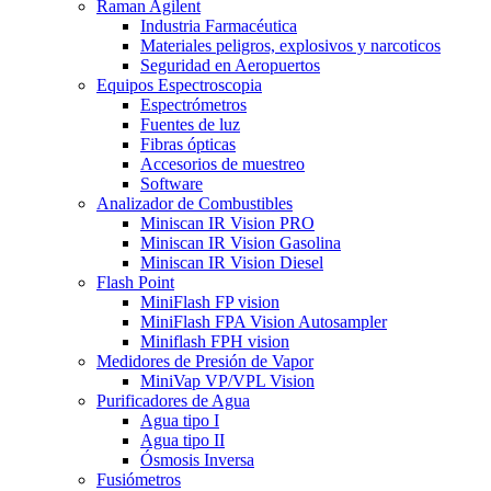
Raman Agilent
Industria Farmacéutica
Materiales peligros, explosivos y narcoticos
Seguridad en Aeropuertos
Equipos Espectroscopia
Espectrómetros
Fuentes de luz
Fibras ópticas
Accesorios de muestreo
Software
Analizador de Combustibles
Miniscan IR Vision PRO
Miniscan IR Vision Gasolina
Miniscan IR Vision Diesel
Flash Point
MiniFlash FP vision
MiniFlash FPA Vision Autosampler
Miniflash FPH vision
Medidores de Presión de Vapor
MiniVap VP/VPL Vision
Purificadores de Agua
Agua tipo I
Agua tipo II
Ósmosis Inversa
Fusiómetros