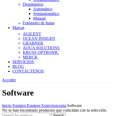
Densímetros
Automático
Semiautomático
Manual
Fotómetro de llama
Marcas
AGILENT
OCEAN INSIGHT
GRABNER
AQUA SOLUTIONS
KRUSS OPTRONIC
MERCK
SERVICIOS
BLOG
CONTÁCTENOS
Acceder
Software
Inicio
Equipos
Equipos Espectroscopia
Software
No se han encontrado productos que coincidan con tu selección.
Search