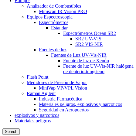
Equipos
Analizador de Combustibles
Miniscan IR Vision PRO
Equipos Espectroscopia
Espectrómetros
Estandar
Espectrómetros Ocean SR2
SR2 UV-VIS
SR2 VIS-NIR
Fuentes de luz
Fuentes de Luz UV-Vis-NIR
Fuente de luz de Xenón
Fuente de luz UV-Vis-NIR halógena
de deuterio-tungsteno
Flash Point
Medidores de Presión de Vapor
MiniVap VP/VPL Vision
Raman Agilent
Industria Farmacéutica
Materiales peligros, explosivos y narcoticos
Seguridad en Aeropuertos
explosivos y narcoticos
Materiales peligros
Search