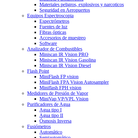
Materiales peligros, explosivos y narcoticos
Seguridad en Aeropuertos
Equipos Espectroscopia
Espectrómetros
Fuentes de luz
Fibras ópticas
Accesorios de muestreo
Software
Analizador de Combustibles
Miniscan IR Vision PRO
Miniscan IR Vision Gasolina
Miniscan IR Vision Diesel
Flash Point
MiniFlash FP vision
MiniFlash FPA Vision Autosampler
Miniflash FPH vision
Medidores de Presión de Vapor
MiniVap VP/VPL Vision
Purificadores de Agua
Agua tipo I
Agua tipo II
Ósmosis Inversa
Fusiómetros
Automático
Semiautomático