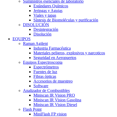
Suministros esenciales de laboratorio
Estándares Químicos
Jeringas y Agujas
Viales y tapas
Síntesis de Biomoléculas y purificación
DISOLUCIÓN
Desintegración
Disolución
EQUIPOS
Raman Agilent
Industria Farmacéutica
Materiales peligros, explosivos y narcoticos
Seguridad en Aeropuertos
Equipos Espectroscopia
Espectrómetros
Fuentes de luz
Fibras ópticas
Accesorios de muestreo
Software
Analizador de Combustibles
Miniscan IR Vision PRO
Miniscan IR Vision Gasolina
Miniscan IR Vision Diesel
Flash Point
MiniFlash FP vision