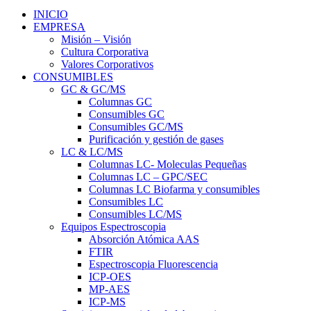
INICIO
EMPRESA
Misión – Visión
Cultura Corporativa
Valores Corporativos
CONSUMIBLES
GC & GC/MS
Columnas GC
Consumibles GC
Consumibles GC/MS
Purificación y gestión de gases
LC & LC/MS
Columnas LC- Moleculas Pequeñas
Columnas LC – GPC/SEC
Columnas LC Biofarma y consumibles
Consumibles LC
Consumibles LC/MS
Equipos Espectroscopia
Absorción Atómica AAS
FTIR
Espectroscopia Fluorescencia
ICP-OES
MP-AES
ICP-MS