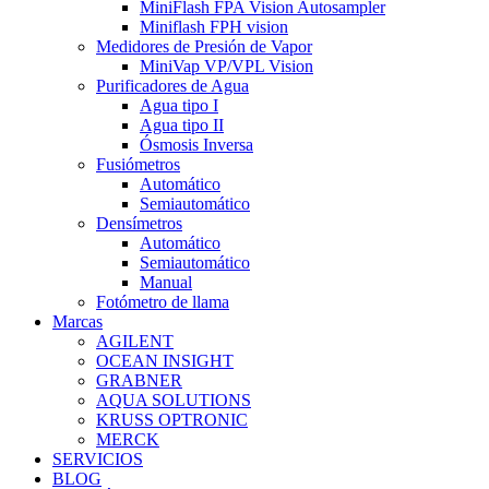
MiniFlash FPA Vision Autosampler
Miniflash FPH vision
Medidores de Presión de Vapor
MiniVap VP/VPL Vision
Purificadores de Agua
Agua tipo I
Agua tipo II
Ósmosis Inversa
Fusiómetros
Automático
Semiautomático
Densímetros
Automático
Semiautomático
Manual
Fotómetro de llama
Marcas
AGILENT
OCEAN INSIGHT
GRABNER
AQUA SOLUTIONS
KRUSS OPTRONIC
MERCK
SERVICIOS
BLOG