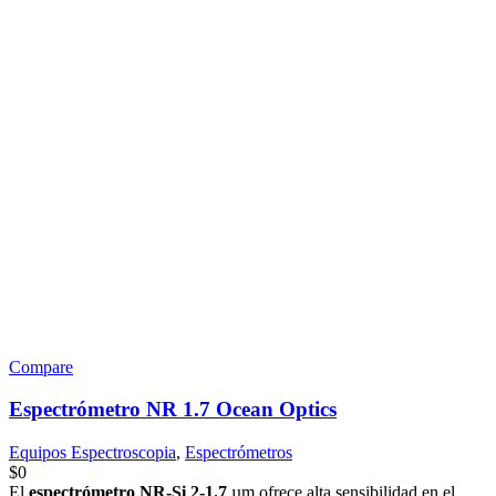
Compare
Espectrómetro NR 1.7 Ocean Optics
Equipos Espectroscopia
,
Espectrómetros
$
0
El
espectrómetro NR-Si 2-1.7
µm ofrece alta sensibilidad en el