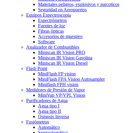
Materiales peligros, explosivos y narcoticos
Seguridad en Aeropuertos
Equipos Espectroscopia
Espectrómetros
Fuentes de luz
Fibras ópticas
Accesorios de muestreo
Software
Analizador de Combustibles
Miniscan IR Vision PRO
Miniscan IR Vision Gasolina
Miniscan IR Vision Diesel
Flash Point
MiniFlash FP vision
MiniFlash FPA Vision Autosampler
Miniflash FPH vision
Medidores de Presión de Vapor
MiniVap VP/VPL Vision
Purificadores de Agua
Agua tipo I
Agua tipo II
Ósmosis Inversa
Fusiómetros
Automático
Semiautomático