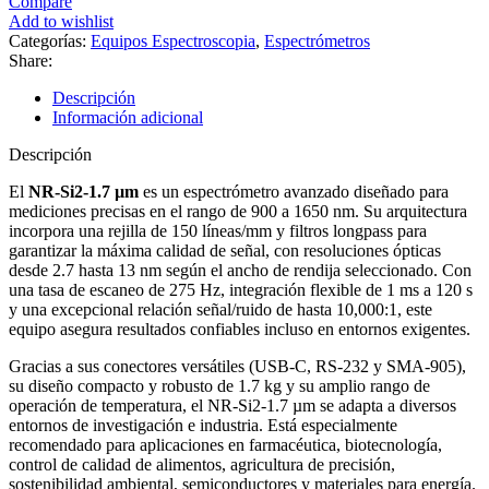
Compare
Add to wishlist
Categorías:
Equipos Espectroscopia
,
Espectrómetros
Share:
Descripción
Información adicional
Descripción
El
NR-Si2-1.7 µm
es un espectrómetro avanzado diseñado para
mediciones precisas en el rango de 900 a 1650 nm. Su arquitectura
incorpora una rejilla de 150 líneas/mm y filtros longpass para
garantizar la máxima calidad de señal, con resoluciones ópticas
desde 2.7 hasta 13 nm según el ancho de rendija seleccionado. Con
una tasa de escaneo de 275 Hz, integración flexible de 1 ms a 120 s
y una excepcional relación señal/ruido de hasta 10,000:1, este
equipo asegura resultados confiables incluso en entornos exigentes.
Gracias a sus conectores versátiles (USB-C, RS-232 y SMA-905),
su diseño compacto y robusto de 1.7 kg y su amplio rango de
operación de temperatura, el NR-Si2-1.7 µm se adapta a diversos
entornos de investigación e industria. Está especialmente
recomendado para aplicaciones en farmacéutica, biotecnología,
control de calidad de alimentos, agricultura de precisión,
sostenibilidad ambiental, semiconductores y materiales para energía.