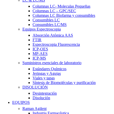
LC & LC/MS
Columnas LC- Moleculas Pequeñas
Columnas LC – GPC/SEC
Columnas LC Biofarma y consumibles
Consumibles LC
Consumibles LC/MS
Equipos Espectroscopia
Absorción Atómica AAS
FTIR
Espectroscopia Fluorescencia
ICP-OES
MP-AES
ICP-MS
Suministros esenciales de laboratorio
Estándares Químicos
Jeringas y Agujas
Viales y tapas
Síntesis de Biomoléculas y purificación
DISOLUCIÓN
Desintegración
Disolución
EQUIPOS
Raman Agilent
Industria Farmacéutica