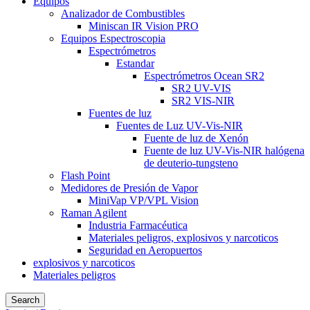
Equipos
Analizador de Combustibles
Miniscan IR Vision PRO
Equipos Espectroscopia
Espectrómetros
Estandar
Espectrómetros Ocean SR2
SR2 UV-VIS
SR2 VIS-NIR
Fuentes de luz
Fuentes de Luz UV-Vis-NIR
Fuente de luz de Xenón
Fuente de luz UV-Vis-NIR halógena
de deuterio-tungsteno
Flash Point
Medidores de Presión de Vapor
MiniVap VP/VPL Vision
Raman Agilent
Industria Farmacéutica
Materiales peligros, explosivos y narcoticos
Seguridad en Aeropuertos
explosivos y narcoticos
Materiales peligros
Search