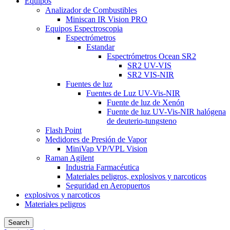
Equipos
Analizador de Combustibles
Miniscan IR Vision PRO
Equipos Espectroscopia
Espectrómetros
Estandar
Espectrómetros Ocean SR2
SR2 UV-VIS
SR2 VIS-NIR
Fuentes de luz
Fuentes de Luz UV-Vis-NIR
Fuente de luz de Xenón
Fuente de luz UV-Vis-NIR halógena
de deuterio-tungsteno
Flash Point
Medidores de Presión de Vapor
MiniVap VP/VPL Vision
Raman Agilent
Industria Farmacéutica
Materiales peligros, explosivos y narcoticos
Seguridad en Aeropuertos
explosivos y narcoticos
Materiales peligros
Search