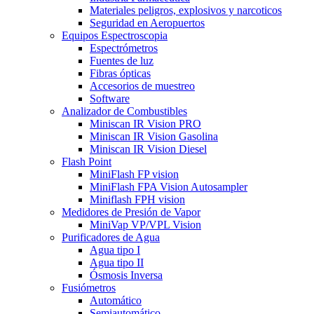
Materiales peligros, explosivos y narcoticos
Seguridad en Aeropuertos
Equipos Espectroscopia
Espectrómetros
Fuentes de luz
Fibras ópticas
Accesorios de muestreo
Software
Analizador de Combustibles
Miniscan IR Vision PRO
Miniscan IR Vision Gasolina
Miniscan IR Vision Diesel
Flash Point
MiniFlash FP vision
MiniFlash FPA Vision Autosampler
Miniflash FPH vision
Medidores de Presión de Vapor
MiniVap VP/VPL Vision
Purificadores de Agua
Agua tipo I
Agua tipo II
Ósmosis Inversa
Fusiómetros
Automático
Semiautomático