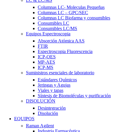
LC & LC/MS
Columnas LC- Moleculas Pequeñas
Columnas LC – GPC/SEC
Columnas LC Biofarma y consumibles
Consumibles LC
Consumibles LC/MS
Equipos Espectroscopia
Absorción Atómica AAS
FTIR
Espectroscopia Fluorescencia
ICP-OES
MP-AES
ICP-MS
Suministros esenciales de laboratorio
Estándares Químicos
Jeringas y Agujas
Viales y tapas
Síntesis de Biomoléculas y purificación
DISOLUCIÓN
Desintegración
Disolución
EQUIPOS
Raman Agilent
Industria Farmacéutica