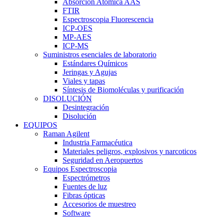
Absorción Atómica AAS
FTIR
Espectroscopia Fluorescencia
ICP-OES
MP-AES
ICP-MS
Suministros esenciales de laboratorio
Estándares Químicos
Jeringas y Agujas
Viales y tapas
Síntesis de Biomoléculas y purificación
DISOLUCIÓN
Desintegración
Disolución
EQUIPOS
Raman Agilent
Industria Farmacéutica
Materiales peligros, explosivos y narcoticos
Seguridad en Aeropuertos
Equipos Espectroscopia
Espectrómetros
Fuentes de luz
Fibras ópticas
Accesorios de muestreo
Software