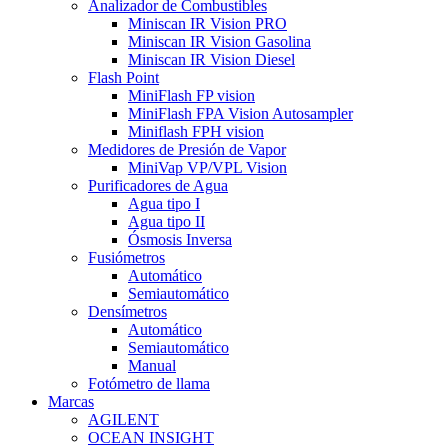
Analizador de Combustibles
Miniscan IR Vision PRO
Miniscan IR Vision Gasolina
Miniscan IR Vision Diesel
Flash Point
MiniFlash FP vision
MiniFlash FPA Vision Autosampler
Miniflash FPH vision
Medidores de Presión de Vapor
MiniVap VP/VPL Vision
Purificadores de Agua
Agua tipo I
Agua tipo II
Ósmosis Inversa
Fusiómetros
Automático
Semiautomático
Densímetros
Automático
Semiautomático
Manual
Fotómetro de llama
Marcas
AGILENT
OCEAN INSIGHT